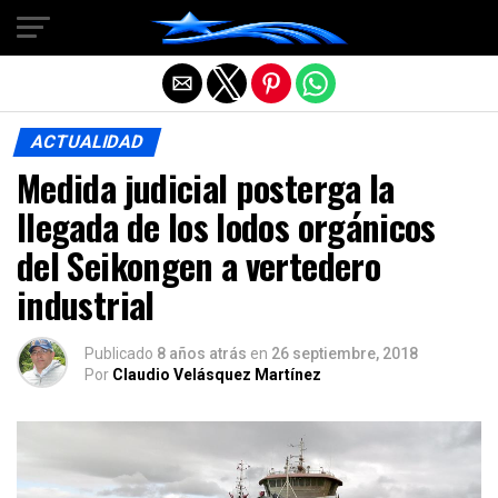
Salir de la versión móvil
ACTUALIDAD
Medida judicial posterga la
llegada de los lodos orgánicos
del Seikongen a vertedero
industrial
Publicado
8 años atrás
en
26 septiembre, 2018
Por
Claudio Velásquez Martínez