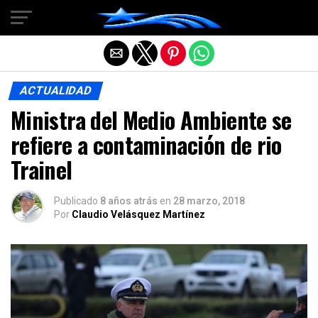
Salir de la versión móvil
ACTUALIDAD
Ministra del Medio Ambiente se
refiere a contaminación de rio
Trainel
Publicado
8 años atrás
en
28 marzo, 2018
Por
Claudio Velásquez Martínez