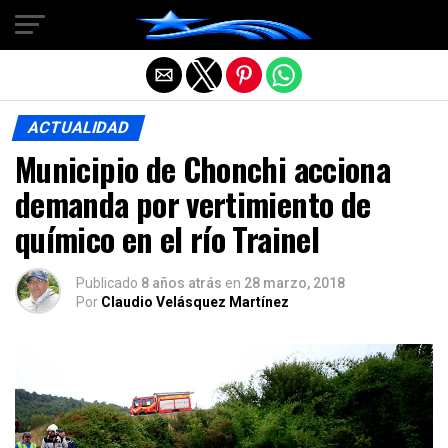
Salir de la versión móvil
ACTUALIDAD
Municipio de Chonchi acciona
demanda por vertimiento de
químico en el río Trainel
Publicado
8 años atrás
en
28 marzo, 2018
Por
Claudio Velásquez Martínez