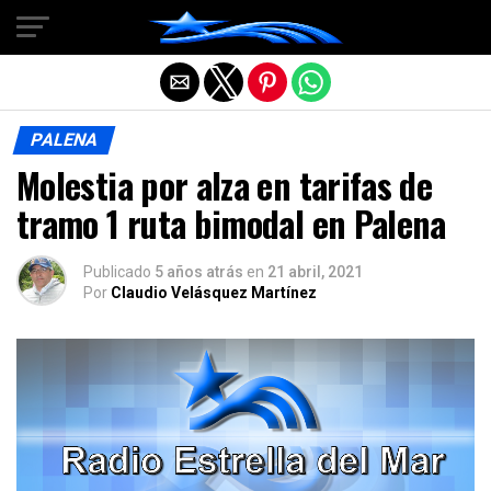
Salir de la versión móvil
PALENA
Molestia por alza en tarifas de
tramo 1 ruta bimodal en Palena
Publicado
5 años atrás
en
21 abril, 2021
Por
Claudio Velásquez Martínez