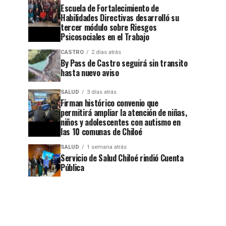
Escuela de Fortalecimiento de
Habilidades Directivas desarrolló su
tercer módulo sobre Riesgos
Psicosociales en el Trabajo
CASTRO
2 días atrás
By Pass de Castro seguirá sin transito
hasta nuevo aviso
SALUD
3 días atrás
Firman histórico convenio que
permitirá ampliar la atención de niñas,
niños y adolescentes con autismo en
las 10 comunas de Chiloé
SALUD
1 semana atrás
Servicio de Salud Chiloé rindió Cuenta
Pública