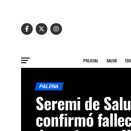
POLICIAL
SALUD
ED
PALENA
Seremi de Sal
confirmó falle