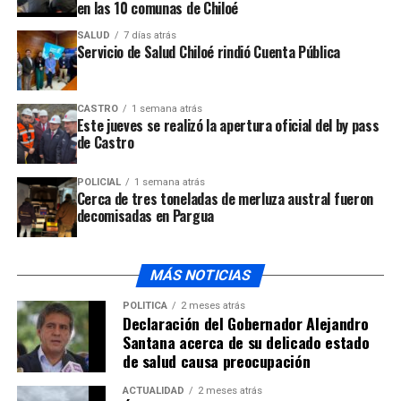
en las 10 comunas de Chiloé
NO TE PIERDAS
Cuerpo de Bomberos de Castro celebró 121 años
SALUD
7 días atrás
Servicio de Salud Chiloé rindió Cuenta Pública
CASTRO
1 semana atrás
Este jueves se realizó la apertura oficial del by pass
de Castro
POLICIAL
1 semana atrás
Cerca de tres toneladas de merluza austral fueron
decomisadas en Pargua
MÁS NOTICIAS
POLÍTICA
2 meses atrás
Declaración del Gobernador Alejandro
Santana acerca de su delicado estado
de salud causa preocupación
ACTUALIDAD
2 meses atrás