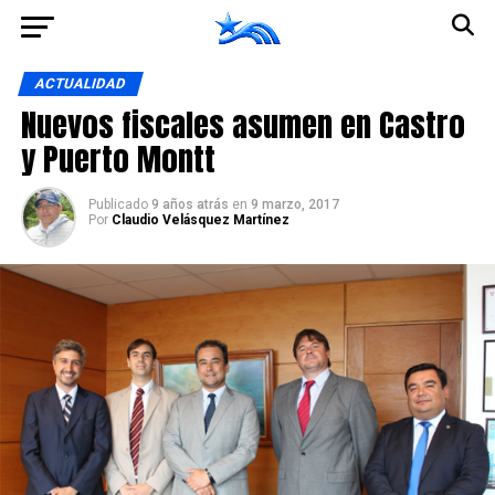
Ir a la versión móvil
ACTUALIDAD
Nuevos fiscales asumen en Castro
y Puerto Montt
Publicado
9 años atrás
en
9 marzo, 2017
Por
Claudio Velásquez Martínez