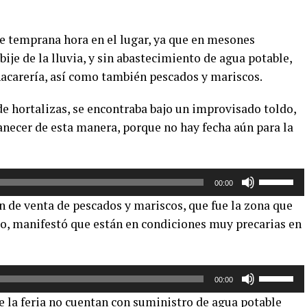
de temprana hora en el lugar, ya que en mesones
ije de la lluvia, y sin abastecimiento de agua potable,
hacarería, así como también pescados y mariscos.
de hortalizas, se encontraba bajo un improvisado toldo,
necer de esta manera, porque no hay fecha aún para la
Utiliza
00:00
las
ón de venta de pescados y mariscos, que fue la zona que
teclas
to, manifestó que están en condiciones muy precarias en
de
flecha
arriba/aba
Utiliza
para
00:00
las
aumentar
e la feria no cuentan con suministro de agua potable
teclas