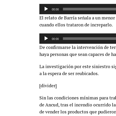
Reproductor
00:00
de
El relato de Barría señala a un menor
audio
cuando ellos trataron de increparlo.
Reproductor
00:00
de
De confirmarse la intervención de ter
audio
haya personas que sean capaces de ha
La investigación por este siniestro si
a la espera de ser reubicados.
[divider]
Sin las condiciones mínimas para trab
de Ancud, tras el incendio ocurrido 
de vender los productos que pudieron 