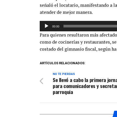
señaló el locatario, manifestando a l
atender de mejor manera.
Reproductor
00:00
de
Para quienes resultaron más afectados
audio
como de cocinerías y restaurantes, se
costado del gimnasio fiscal, según h
ARTÍCULOS RELACIONADOS:
NO TE PIERDAS
Se llevó a cabo la primera jorn
para comunicadores y secreta
parroquia