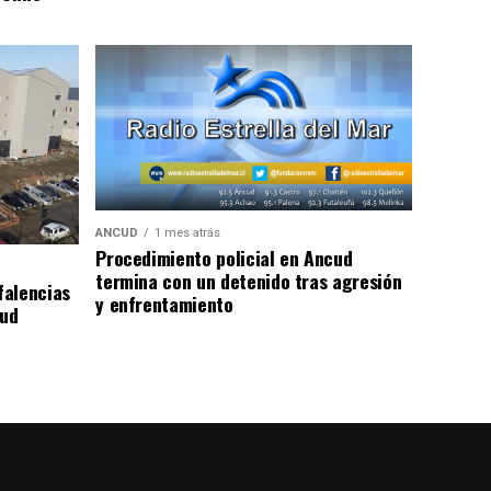
ANCUD
1 mes atrás
Procedimiento policial en Ancud
termina con un detenido tras agresión
falencias
y enfrentamiento
lud