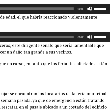
Utiliza
00:00
las
 de edad, el que habría reaccionado violentamente
teclas
de
flecha
Utiliza
arriba/aba
00:00
las
para
ceros, este dirigente señalo que sería lamentable que
teclas
aumentar
cer un daño tan grande a sus vecinos.
de
o
flecha
disminuir
gue en curso, en tanto que los feriantes afectados están
arriba/aba
el
para
volumen.
aumentar
o
disminuir
ajar se encuentran los locatarios de la feria municipal
el
la semana pasada, ya que de emergencia están tratando
volumen.
rescatar, en el pasaje ubicado a un costado del edificio