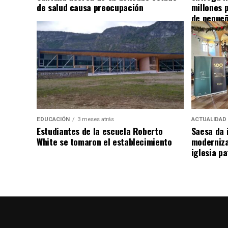
de salud causa preocupación
millones 
de pequeñ
EDUCACIÓN
3 meses atrás
ACTUALIDAD
Estudiantes de la escuela Roberto
Saesa da i
White se tomaron el establecimiento
moderniza
iglesia pa