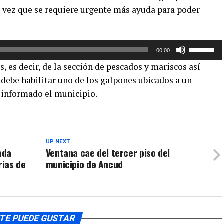
o
a vez que se requiere urgente más ayuda para poder
de
disminuir
flecha
el
arriba/aba
volumen.
Utiliza
para
00:00
las
aumentar
, es decir, de la sección de pescados y mariscos así
teclas
o
 debe habilitar uno de los galpones ubicados a un
de
disminuir
a informado el municipio.
flecha
el
arriba/aba
volumen.
para
aumentar
o
UP NEXT
ada
Ventana cae del tercer piso del
disminuir
rias de
municipio de Ancud
el
volumen.
TE PUEDE GUSTAR