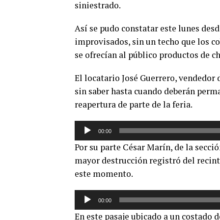
siniestrado.
Así se pudo constatar este lunes des
improvisados, sin un techo que los cob
se ofrecían al público productos de c
El locatario José Guerrero, vendedor 
sin saber hasta cuando deberán perma
reapertura de parte de la feria.
Reproductor
00:00
de
Por su parte César Marín, de la secci
audio
mayor destrucción registró del recin
este momento.
Reproductor
00:00
de
En este pasaje ubicado a un costado d
audio