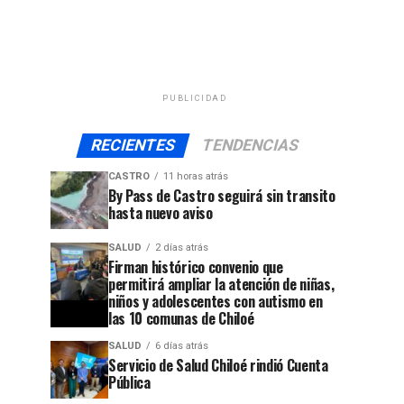
PUBLICIDAD
RECIENTES
TENDENCIAS
CASTRO
11 horas atrás
By Pass de Castro seguirá sin transito
hasta nuevo aviso
SALUD
2 días atrás
Firman histórico convenio que
permitirá ampliar la atención de niñas,
niños y adolescentes con autismo en
las 10 comunas de Chiloé
SALUD
6 días atrás
Servicio de Salud Chiloé rindió Cuenta
Pública