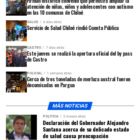
Firman histórico convenio que permitirá ampliar la
atención de niñas, niños y adolescentes con autismo
UP NEXT
en las 10 comunas de Chiloé
Asistentes de la Educación se manifiestan por deudas
por parte de Corporación
SALUD
6 días atrás
Servicio de Salud Chiloé rindió Cuenta Pública
NO TE PIERDAS
Junaeb toma medidas ante presencia de larvas en
alimentos
CASTRO
7 días atrás
Este jueves se realizó la apertura oficial del by pass
de Castro
POLICIAL
1 semana atrás
Cerca de tres toneladas de merluza austral fueron
decomisadas en Pargua
MÁS NOTICIAS
POLÍTICA
2 meses atrás
Declaración del Gobernador Alejandro
Santana acerca de su delicado estado
de salud causa preocupación