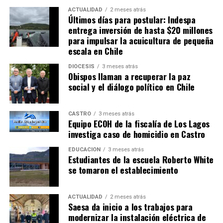
ACTUALIDAD
2 meses atrás
Últimos días para postular: Indespa
entrega inversión de hasta $20 millones
para impulsar la acuicultura de pequeña
escala en Chile
DIÓCESIS
3 meses atrás
Obispos llaman a recuperar la paz
social y el diálogo político en Chile
CASTRO
3 meses atrás
Equipo ECOH de la fiscalía de Los Lagos
investiga caso de homicidio en Castro
EDUCACIÓN
3 meses atrás
Estudiantes de la escuela Roberto White
se tomaron el establecimiento
ACTUALIDAD
2 meses atrás
Saesa da inicio a los trabajos para
modernizar la instalación eléctrica de