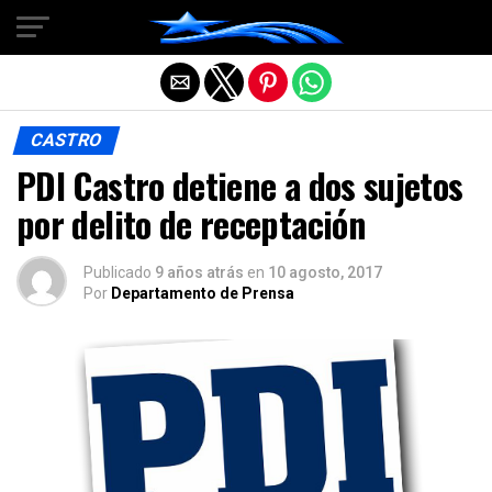
Salir de la versión móvil
CASTRO
PDI Castro detiene a dos sujetos
por delito de receptación
Publicado
9 años atrás
en
10 agosto, 2017
Por
Departamento de Prensa