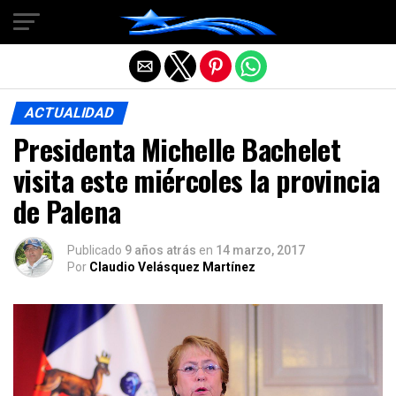
Salir de la versión móvil
ACTUALIDAD
Presidenta Michelle Bachelet
visita este miércoles la provincia
de Palena
Publicado
9 años atrás
en
14 marzo, 2017
Por
Claudio Velásquez Martínez