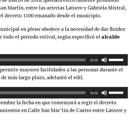
an Martín, entre las arterias Latorre y Gabriela Mistral,
ca el decreto 1100 emanado desde el municipio.
nicipal en pleno obedece a la necesidad de dar fluidez
or todo el periodo estival, según especificó el
alcalde
Utiliza
00:00
las
 permite mayores facilidades a las personas durante el
teclas
de más largo plazo, adelantó el edil.
de
flecha
Utiliza
arriba/aba
00:00
las
para
ciembre la fecha en que comenzará a regir el decreto
teclas
aumentar
amientos en Calle San Mar´tin de Castro entre Latorre y
de
o
flecha
disminuir
arriba/aba
el