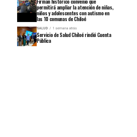
Firman histórico convenio que
permitirá ampliar la atención de niñas,
niños y adolescentes con autismo en
las 10 comunas de Chiloé
SALUD
1 semana atrás
Servicio de Salud Chiloé rindió Cuenta
Pública
jo
jo