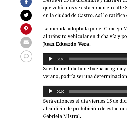
que vehículos se estacionen en calle S
en la ciudad de Castro. Así lo ratifi
La medida adoptada por el Concejo Mu
al tránsito vehicular en dicha vía y p
Juan Eduardo Vera.
Reproductor
00:00
de
Si esta medida tiene buena acogida y
audio
verano, podría ser una determinación 
Reproductor
00:00
de
Será entonces el día viernes 15 de di
audio
alcaldicio de prohibición de estacion
Gabriela Mistral.