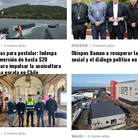
2 meses atrás
DIÓCESIS
3 meses atrás
ías para postular: Indespa
Obispos llaman a recuperar la
nversión de hasta $20
social y el diálogo político en
para impulsar la acuicultura
a escala en Chile
2 meses atrás
SALUD
2 meses atrás