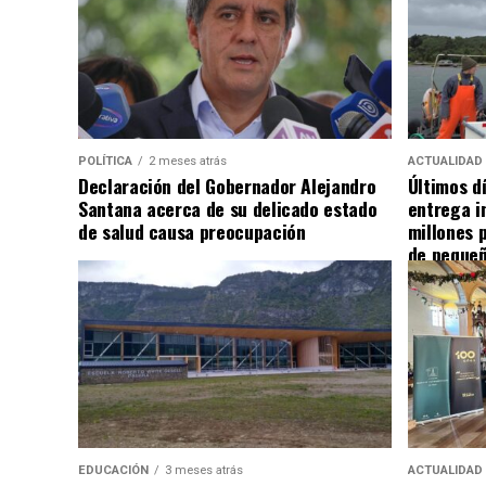
POLÍTICA
2 meses atrás
ACTUALIDAD
Declaración del Gobernador Alejandro
Últimos d
Santana acerca de su delicado estado
entrega i
de salud causa preocupación
millones 
de pequeñ
EDUCACIÓN
3 meses atrás
ACTUALIDAD