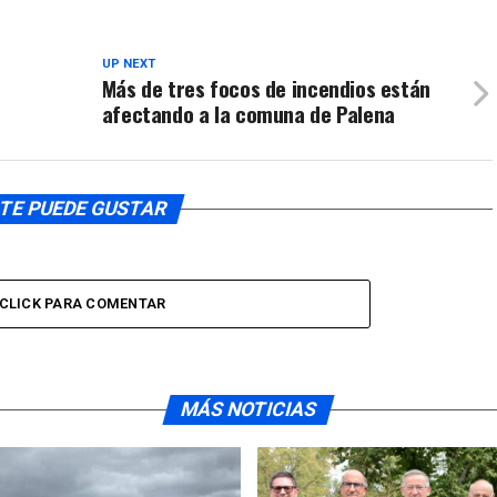
para
volumen.
aumentar
o
UP NEXT
Más de tres focos de incendios están
disminuir
afectando a la comuna de Palena
el
volumen.
TE PUEDE GUSTAR
CLICK PARA COMENTAR
MÁS NOTICIAS