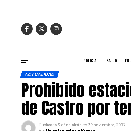
POLICIAL
SALUD
ED
ACTUALIDAD
Prohibido estaci
de Castro por t
Publicado
9 años atrás
en
29 noviembre, 2017
Por
Departamento de Prensa