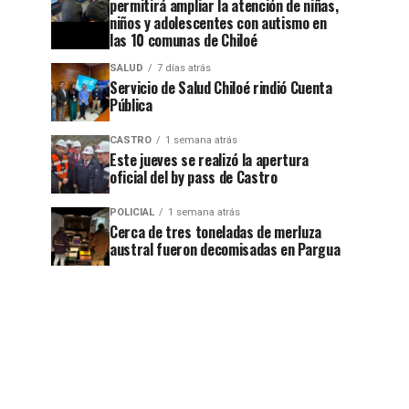
permitirá ampliar la atención de niñas,
niños y adolescentes con autismo en
las 10 comunas de Chiloé
SALUD
7 días atrás
Servicio de Salud Chiloé rindió Cuenta
Pública
CASTRO
1 semana atrás
Este jueves se realizó la apertura
oficial del by pass de Castro
POLICIAL
1 semana atrás
Cerca de tres toneladas de merluza
austral fueron decomisadas en Pargua