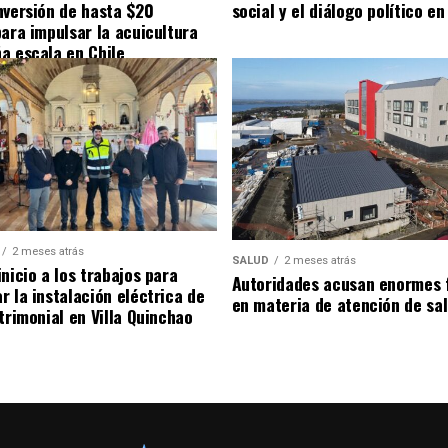
nversión de hasta $20
social y el diálogo político en
para impulsar la acuicultura
a escala en Chile
2 meses atrás
SALUD
2 meses atrás
nicio a los trabajos para
Autoridades acusan enormes 
r la instalación eléctrica de
en materia de atención de sa
trimonial en Villa Quinchao