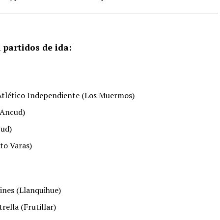
 partidos de ida:
 Atlético Independiente (Los Muermos)
(Ancud)
cud)
to Varas)
ines (Llanquihue)
ella (Frutillar)