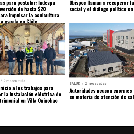
ías para postular: Indespa
Obispos llaman a recuperar la
nversión de hasta $20
social y el diálogo político en
para impulsar la acuicultura
a escala en Chile
2 meses atrás
SALUD
2 meses atrás
nicio a los trabajos para
Autoridades acusan enormes 
r la instalación eléctrica de
en materia de atención de sa
trimonial en Villa Quinchao