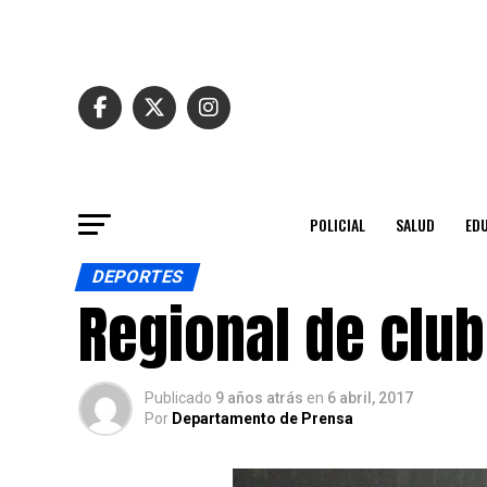
POLICIAL
SALUD
ED
DEPORTES
Regional de clu
Publicado
9 años atrás
en
6 abril, 2017
Por
Departamento de Prensa