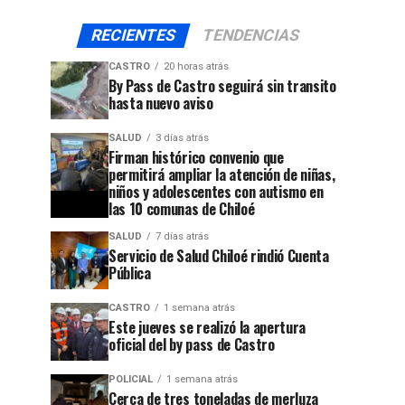
RECIENTES
TENDENCIAS
CASTRO
20 horas atrás
By Pass de Castro seguirá sin transito
hasta nuevo aviso
SALUD
3 días atrás
Firman histórico convenio que
permitirá ampliar la atención de niñas,
niños y adolescentes con autismo en
las 10 comunas de Chiloé
SALUD
7 días atrás
Servicio de Salud Chiloé rindió Cuenta
Pública
CASTRO
1 semana atrás
Este jueves se realizó la apertura
oficial del by pass de Castro
POLICIAL
1 semana atrás
Cerca de tres toneladas de merluza