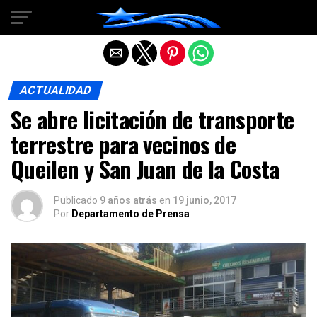
Salir de la versión móvil
ACTUALIDAD
Se abre licitación de transporte
terrestre para vecinos de
Queilen y San Juan de la Costa
Publicado
9 años atrás
en
19 junio, 2017
Por
Departamento de Prensa