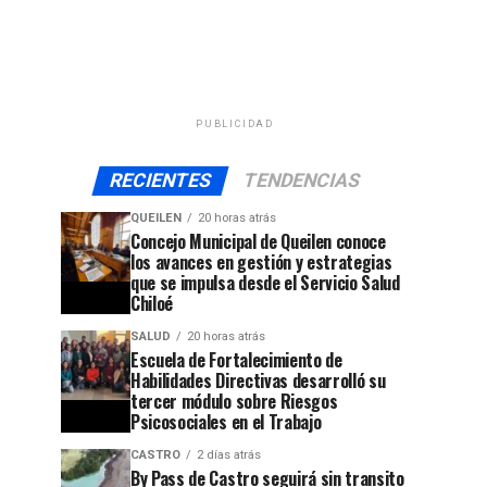
PUBLICIDAD
RECIENTES
TENDENCIAS
QUEILEN
20 horas atrás
Concejo Municipal de Queilen conoce
los avances en gestión y estrategias
que se impulsa desde el Servicio Salud
Chiloé
SALUD
20 horas atrás
Escuela de Fortalecimiento de
Habilidades Directivas desarrolló su
tercer módulo sobre Riesgos
Psicosociales en el Trabajo
CASTRO
2 días atrás
By Pass de Castro seguirá sin transito