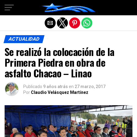
Salir de la versión móvil
ACTUALIDAD
Se realizó la colocación de la
Primera Piedra en obra de
asfalto Chacao – Linao
Publicado
9 años atrás
en
27 marzo, 2017
Por
Claudio Velásquez Martínez