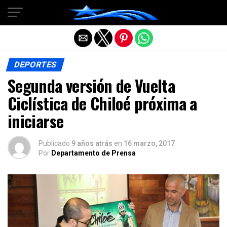
Salir de la versión móvil
DEPORTES
Segunda versión de Vuelta
Ciclística de Chiloé próxima a
iniciarse
Publicado
9 años atrás
en
16 marzo, 2017
Por
Departamento de Prensa