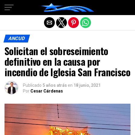
Salir de la versión móvil
ANCUD
Solicitan el sobreseimiento
definitivo en la causa por
incendio de Iglesia San Francisco
Publicado
5 años atrás
en
18 junio, 2021
Por
Cesar Cárdenas