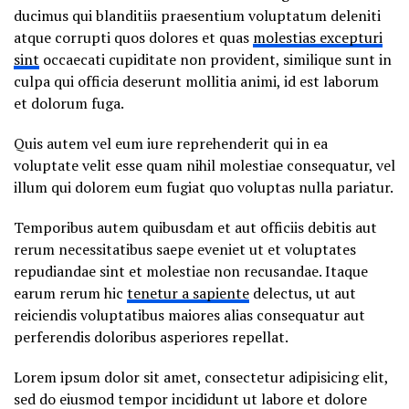
ducimus qui blanditiis praesentium voluptatum deleniti
atque corrupti quos dolores et quas
molestias excepturi
sint
occaecati cupiditate non provident, similique sunt in
culpa qui officia deserunt mollitia animi, id est laborum
et dolorum fuga.
Quis autem vel eum iure reprehenderit qui in ea
voluptate velit esse quam nihil molestiae consequatur, vel
illum qui dolorem eum fugiat quo voluptas nulla pariatur.
Temporibus autem quibusdam et aut officiis debitis aut
rerum necessitatibus saepe eveniet ut et voluptates
repudiandae sint et molestiae non recusandae. Itaque
earum rerum hic
tenetur a sapiente
delectus, ut aut
reiciendis voluptatibus maiores alias consequatur aut
perferendis doloribus asperiores repellat.
Lorem ipsum dolor sit amet, consectetur adipisicing elit,
sed do eiusmod tempor incididunt ut labore et dolore