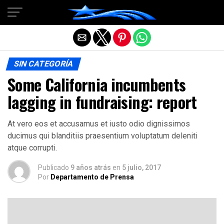
Salir de la versión móvil
SIN CATEGORÍA
Some California incumbents
lagging in fundraising: report
At vero eos et accusamus et iusto odio dignissimos
ducimus qui blanditiis praesentium voluptatum deleniti
atque corrupti.
Publicado
9 años atrás
en
5 julio, 2017
Por
Departamento de Prensa