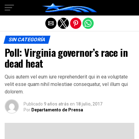
Salir de la versión móvil
SIN CATEGORÍA
Poll: Virginia governor’s race in
dead heat
Quis autem vel eum iure reprehenderit qui in ea voluptate
velit esse quam nihil molestiae consequatur, vel illum qui
dolorem.
Publicado
9 años atrás
en
18 julio, 2017
Por
Departamento de Prensa