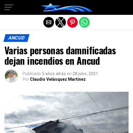
Salir de la versión móvil
ANCUD
Varias personas damnificadas
dejan incendios en Ancud
Publicado
5 años atrás
en
28 julio, 2021
Por
Claudio Velásquez Martínez