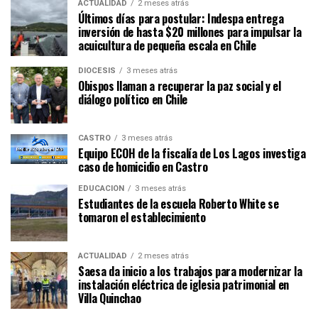
ACTUALIDAD
2 meses atrás
Últimos días para postular: Indespa entrega
inversión de hasta $20 millones para impulsar la
acuicultura de pequeña escala en Chile
DIÓCESIS
3 meses atrás
Obispos llaman a recuperar la paz social y el
diálogo político en Chile
CASTRO
3 meses atrás
Equipo ECOH de la fiscalía de Los Lagos investiga
caso de homicidio en Castro
EDUCACIÓN
3 meses atrás
Estudiantes de la escuela Roberto White se
tomaron el establecimiento
ACTUALIDAD
2 meses atrás
Saesa da inicio a los trabajos para modernizar la
instalación eléctrica de iglesia patrimonial en
Villa Quinchao