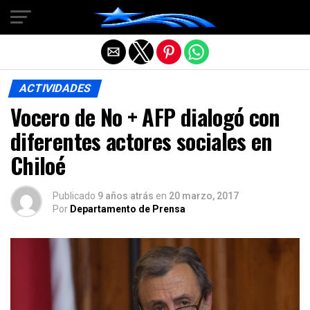
Salir de la versión móvil
ACTIVIDADES
Vocero de No + AFP dialogó con
diferentes actores sociales en
Chiloé
Publicado
9 años atrás
en
20 marzo, 2017
Por
Departamento de Prensa