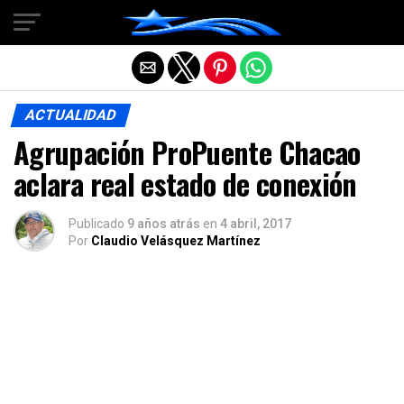
Salir de la versión móvil
ACTUALIDAD
Agrupación ProPuente Chacao
aclara real estado de conexión
Publicado
9 años atrás
en
4 abril, 2017
Por
Claudio Velásquez Martínez