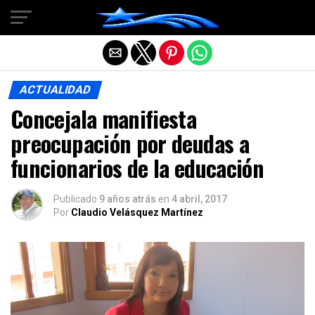
Salir de la versión móvil
ACTUALIDAD
Concejala manifiesta
preocupación por deudas a
funcionarios de la educación
Publicado
9 años atrás
en
4 abril, 2017
Por
Claudio Velásquez Martínez