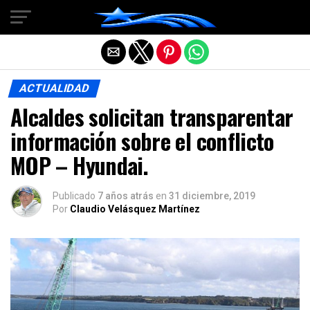
Salir de la versión móvil
ACTUALIDAD
Alcaldes solicitan transparentar
información sobre el conflicto
MOP – Hyundai.
Publicado
7 años atrás
en
31 diciembre, 2019
Por
Claudio Velásquez Martínez