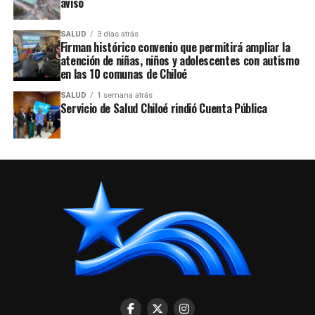
aviso
SALUD
3 días atrás
Firman histórico convenio que permitirá ampliar la
atención de niñas, niños y adolescentes con autismo
en las 10 comunas de Chiloé
SALUD
1 semana atrás
Servicio de Salud Chiloé rindió Cuenta Pública