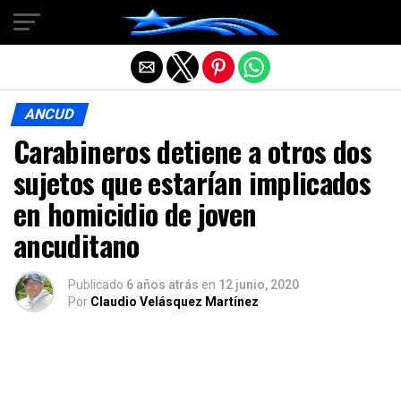
Salir de la versión móvil
ANCUD
Carabineros detiene a otros dos
sujetos que estarían implicados
en homicidio de joven
ancuditano
Publicado
6 años atrás
en
12 junio, 2020
Por
Claudio Velásquez Martínez