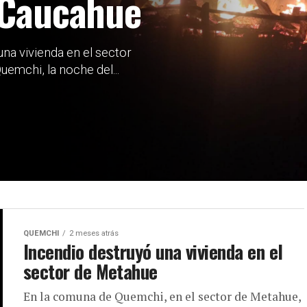
a Caucahue
a vivienda en el sector
emchi, la noche del...
QUEMCHI
2 meses atrás
Incendio destruyó una vivienda en el
sector de Metahue
En la comuna de Quemchi, en el sector de Metahue,