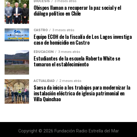
DIÓCESIS
3 meses atrás
Obispos llaman a recuperar la paz social y el
diálogo político en Chile
CASTRO
3 meses atrás
Equipo ECOH de la fiscalía de Los Lagos investiga
caso de homicidio en Castro
EDUCACIÓN
3 meses atrás
Estudiantes de la escuela Roberto White se
tomaron el establecimiento
ACTUALIDAD
2 meses atrás
Saesa da inicio a los trabajos para modernizar la
instalación eléctrica de iglesia patrimonial en
Villa Quinchao
Copyright © 2026 Fundación Radio Estrella del Mar