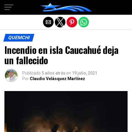
Salir de la versión móvil
QUEMCHI
Incendio en isla Caucahué deja
un fallecido
Publicado
5 años atrás
en
19 julio, 2021
Por
Claudio Velásquez Martínez