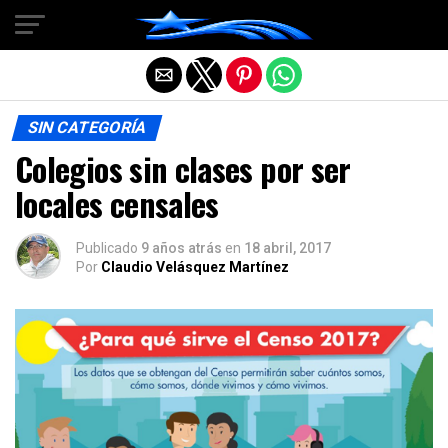
Salir de la versión móvil
SIN CATEGORÍA
Colegios sin clases por ser
locales censales
Publicado
9 años atrás
en
18 abril, 2017
Por
Claudio Velásquez Martínez