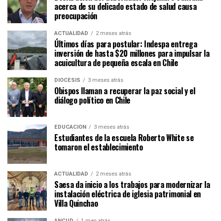
acerca de su delicado estado de salud causa
preocupación
ACTUALIDAD
2 meses atrás
Últimos días para postular: Indespa entrega
inversión de hasta $20 millones para impulsar la
acuicultura de pequeña escala en Chile
DIÓCESIS
3 meses atrás
Obispos llaman a recuperar la paz social y el
diálogo político en Chile
EDUCACIÓN
3 meses atrás
Estudiantes de la escuela Roberto White se
tomaron el establecimiento
ACTUALIDAD
2 meses atrás
Saesa da inicio a los trabajos para modernizar la
instalación eléctrica de iglesia patrimonial en
Villa Quinchao
ANCUD
1 mes atrás