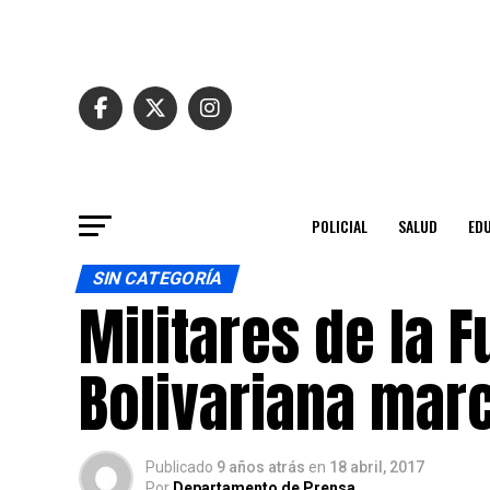
POLICIAL
SALUD
ED
SIN CATEGORÍA
Militares de la 
Bolivariana ma
Publicado
9 años atrás
en
18 abril, 2017
Por
Departamento de Prensa