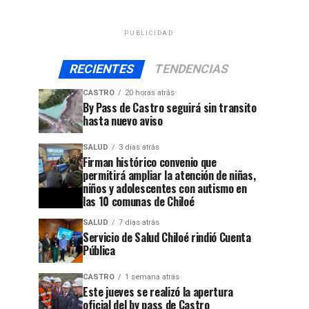
PUBLICIDAD
RECIENTES
TENDENCIAS
CASTRO
20 horas atrás
By Pass de Castro seguirá sin transito
hasta nuevo aviso
SALUD
3 días atrás
Firman histórico convenio que
permitirá ampliar la atención de niñas,
niños y adolescentes con autismo en
las 10 comunas de Chiloé
SALUD
7 días atrás
Servicio de Salud Chiloé rindió Cuenta
Pública
CASTRO
1 semana atrás
Este jueves se realizó la apertura
oficial del by pass de Castro