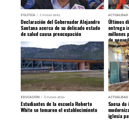
POLÍTICA
2 meses atrás
ACTUALIDAD
Declaración del Gobernador Alejandro
Últimos d
Santana acerca de su delicado estado
entrega i
de salud causa preocupación
millones 
de pequeñ
EDUCACIÓN
3 meses atrás
ACTUALIDAD
Estudiantes de la escuela Roberto
Saesa da i
White se tomaron el establecimiento
moderniza
iglesia pa