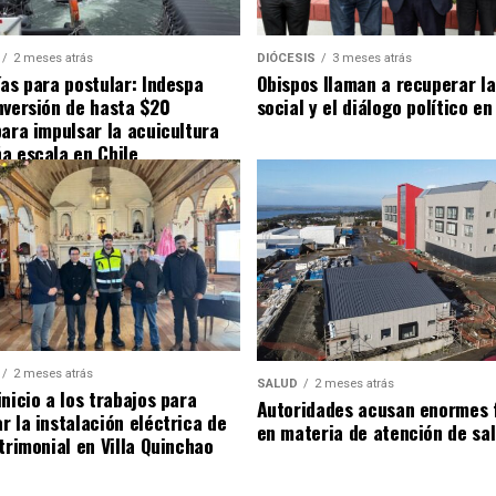
2 meses atrás
DIÓCESIS
3 meses atrás
ías para postular: Indespa
Obispos llaman a recuperar la
nversión de hasta $20
social y el diálogo político en
para impulsar la acuicultura
a escala en Chile
2 meses atrás
SALUD
2 meses atrás
nicio a los trabajos para
Autoridades acusan enormes 
r la instalación eléctrica de
en materia de atención de sa
trimonial en Villa Quinchao