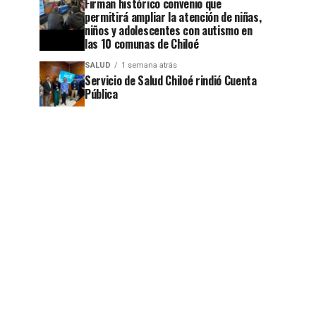
Firman histórico convenio que
permitirá ampliar la atención de niñas,
niños y adolescentes con autismo en
las 10 comunas de Chiloé
SALUD
1 semana atrás
Servicio de Salud Chiloé rindió Cuenta
Pública
jo