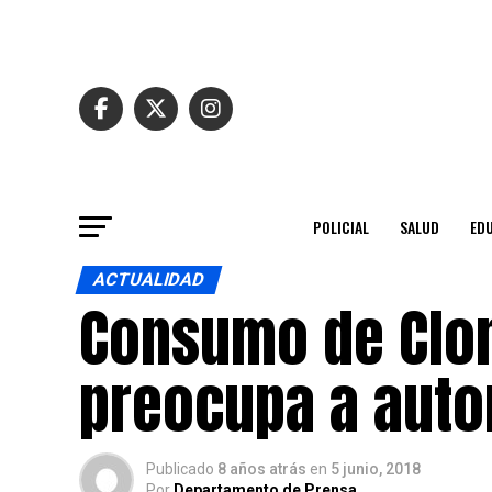
POLICIAL
SALUD
ED
ACTUALIDAD
Consumo de Clo
preocupa a auto
Publicado
8 años atrás
en
5 junio, 2018
Por
Departamento de Prensa