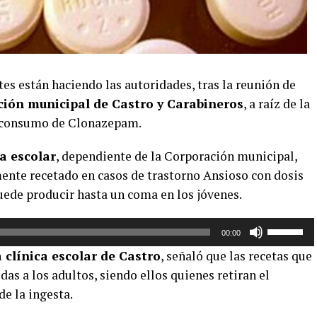
es están haciendo las autoridades, tras la reunión de
ión municipal de Castro y Carabineros
, a raíz de la
l consumo de Clonazepam.
ca escolar
, dependiente de la Corporación municipal,
ente recetado en casos de trastorno Ansioso con dosis
uede producir hasta un coma en los jóvenes.
Utiliza
00:00
las
 clínica escolar de Castro
, señaló que las recetas que
teclas
idas a los adultos, siendo ellos quienes retiran el
de
e la ingesta.
flecha
arriba/aba