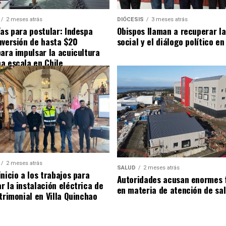
2 meses atrás
DIÓCESIS
3 meses atrás
ías para postular: Indespa
Obispos llaman a recuperar la
nversión de hasta $20
social y el diálogo político en
para impulsar la acuicultura
a escala en Chile
2 meses atrás
SALUD
2 meses atrás
nicio a los trabajos para
Autoridades acusan enormes 
r la instalación eléctrica de
en materia de atención de sa
trimonial en Villa Quinchao