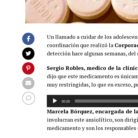
Un llamado a cuidar de los adolescent
coordinación que realizó la
Corporac
detección hace algunas semanas, de
Sergio Robles, medico de la clíni
dijo que este medicamento es únicam
muy restringidas, lo que en exceso, p
Reproductor
00:00
de
Marcela Bórquez, encargada de la
audio
involucran este ansiolítico, son dirig
medicamento y son los responsables d