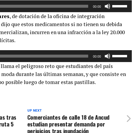
Utiliza
para
00:00
las
aumentar
ares
, de dotación de la oficina de integración
teclas
o
 dijo que estos medicamentos si no tienen su debida
de
disminuir
ercializan, incurren en una infracción a la ley 20.000
flecha
el
arriba/aba
ícitas.
volumen.
para
aumentar
Utiliza
00:00
o
las
 llama el peligroso reto que estudiantes del país
disminuir
teclas
 moda durante las últimas semanas, y que consiste en
el
de
 posible luego de tomar estas pastillas.
volumen.
flecha
arriba/aba
para
aumentar
o
UP NEXT
as tras
Comerciantes de calle 18 de Ancud
disminuir
ruta 5
estudian presentar demanda por
el
perjuicios tras inundación
volumen.