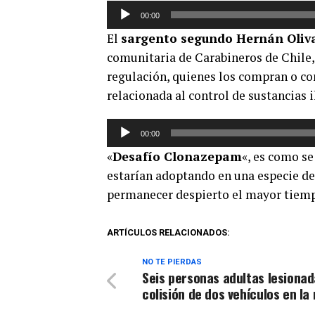
Reproductor
00:00
de
El
sargento segundo Hernán Oliv
audio
comunitaria de Carabineros de Chile,
regulación, quienes los compran o com
relacionada al control de sustancias il
Reproductor
00:00
de
«
Desafío Clonazepam
«, es como se
audio
estarían adoptando en una especie de
permanecer despierto el mayor tiempo
ARTÍCULOS RELACIONADOS:
NO TE PIERDAS
Seis personas adultas lesionad
colisión de dos vehículos en la 