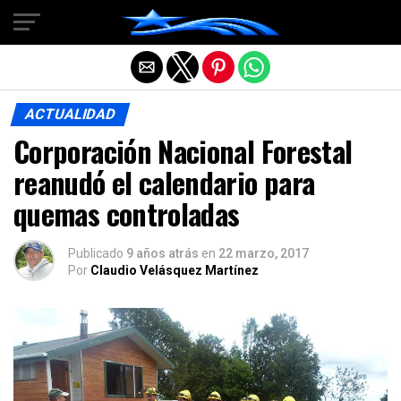
Salir de la versión móvil
ACTUALIDAD
Corporación Nacional Forestal
reanudó el calendario para
quemas controladas
Publicado
9 años atrás
en
22 marzo, 2017
Por
Claudio Velásquez Martínez