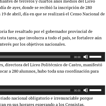
iantes de terceros y cuartos años medios del Liceo
 día de ayer, donde se recibió la inscripción de 280
 19 de abril, día en que se realizará el Censo Nacional de
oria fue resaltado por el gobernador provincial de
ta tarea, que involucra a todo el país, se fortalece aún
terés por los objetivos nacionales.
Utiliza
00:00
las
, directora del Liceo Politécnico de Castro, manifestó
teclas
nvocar a 280 alumnos, hubo toda una coordinación para
de
flecha
arriba/aba
Utiliza
para
00:00
las
aumentar
feriado nacional obligatorio e irrenunciable porque
teclas
o
an en sus hogares esperando a los Censistas.
de
disminuir