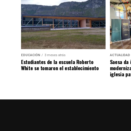
EDUCACIÓN
3 meses atrás
ACTUALIDAD
Estudiantes de la escuela Roberto
Saesa da i
White se tomaron el establecimiento
moderniza
iglesia pa