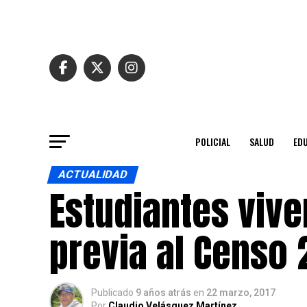
POLICIAL
SALUD
ED
ACTUALIDAD
Estudiantes viv
previa al Censo 
Publicado
9 años atrás
en
22 marzo, 2017
Por
Claudio Velásquez Martínez