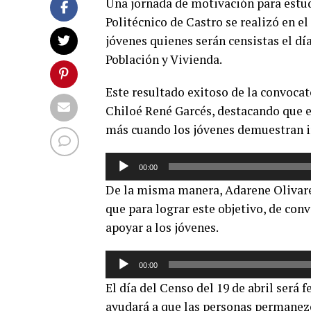
Una jornada de motivación para estud
Politécnico de Castro se realizó en el
jóvenes quienes serán censistas el día
Población y Vivienda.
Este resultado exitoso de la convocat
Chiloé René Garcés, destacando que es
más cuando los jóvenes demuestran in
Reproductor
00:00
de
De la misma manera, Adarene Olivares
audio
que para lograr este objetivo, de co
apoyar a los jóvenes.
Reproductor
00:00
de
El día del Censo del 19 de abril será 
audio
ayudará a que las personas permanezc