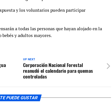
flecha
el
espuesta y los voluntarios pueden participar
arriba/aba
volumen.
para
aumentar
ensarán a todas las personas que hayan alojado en la
o
o bebés y adultos mayores.
disminuir
el
volumen.
UP NEXT
gua
Corporación Nacional Forestal
reanudó el calendario para quemas
controladas
TE PUEDE GUSTAR