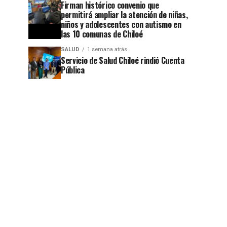
Firman histórico convenio que
permitirá ampliar la atención de niñas,
niños y adolescentes con autismo en
las 10 comunas de Chiloé
SALUD
1 semana atrás
Servicio de Salud Chiloé rindió Cuenta
Pública
jo