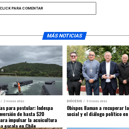
CLICK PARA COMENTAR
MÁS NOTICIAS
2 meses atrás
DIÓCESIS
3 meses atrás
ías para postular: Indespa
Obispos llaman a recuperar la
nversión de hasta $20
social y el diálogo político en
para impulsar la acuicultura
a escala en Chile