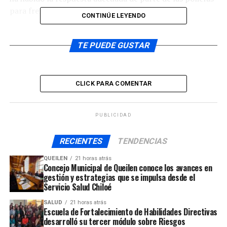
para frenar los robos durante este 2020.
CONTINÚE LEYENDO
TE PUEDE GUSTAR
Por su parte, el
capitán de Carabineros de Ancud
Marcos Olavarría
indicó que los sujetos habrían
CLICK PARA COMENTAR
ingresado a una de las salas donde se encontraban las
cajas con alimentos.
PUBLICIDAD
RECIENTES
TENDENCIAS
Recordemos que anteriormente, desde el Liceo
QUEILEN
21 horas atrás
Polivalente los ladrones habían sustraído artículos
Concejo Municipal de Queilen conoce los avances en
gestión y estrategias que se impulsa desde el
electrónicos como computadores personales, entre
Servicio Salud Chiloé
otros.
SALUD
21 horas atrás
Escuela de Fortalecimiento de Habilidades Directivas
ARTÍCULOS RELACIONADOS:
desarrolló su tercer módulo sobre Riesgos