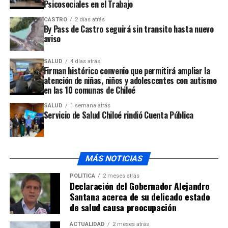
Psicosociales en el Trabajo
UP NEXT
Intendente se refiere a la suspensión de faenas en
CASTRO
2 días atrás
construcción del hospital de Ancud
By Pass de Castro seguirá sin transito hasta nuevo
aviso
NO TE PIERDAS
Cámara de Comercio de Ancud reaccionó ante prórroga
de patentes comerciales
SALUD
4 días atrás
Firman histórico convenio que permitirá ampliar la
atención de niñas, niños y adolescentes con autismo
en las 10 comunas de Chiloé
SALUD
1 semana atrás
Servicio de Salud Chiloé rindió Cuenta Pública
MÁS NOTICIAS
POLÍTICA
2 meses atrás
Declaración del Gobernador Alejandro
Santana acerca de su delicado estado
de salud causa preocupación
ACTUALIDAD
2 meses atrás