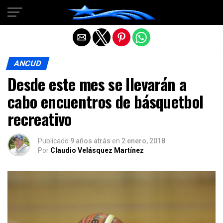
Salir de la versión móvil
ANCUD
Desde este mes se llevarán a
cabo encuentros de básquetbol
recreativo
Publicado
9 años atrás
en
2 enero, 2018
Por
Claudio Velásquez Martínez