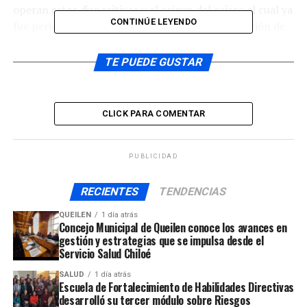
operan estos dispositivos y el origen del cajero el cual ya
CONTINÚE LEYENDO
fue periciado y entregado nuevamente a disposición de
la empresa.
TE PUEDE GUSTAR
Reproductor
00:00
00:00
de
Como detallo el efectivo de la PDi de Castro, este tipo de
audio
CLICK PARA COMENTAR
delitos no es nuevo en la zona y la idea es que las
personas tomen los resguardos pertinente para no ser
víctimas de clonación y estafa de sus tarjetas y cuentas
PUBLICIDAD
bancarias, y tener una compra segura.
RECIENTES
TENDENCIAS
ARTÍCULOS RELACIONADOS:
QUEILEN
1 día atrás
UP NEXT
Concejo Municipal de Queilen conoce los avances en
22 de marzo: Día Mundial del Agua
gestión y estrategias que se impulsa desde el
Servicio Salud Chiloé
NO TE PIERDAS
Vocero de No + AFP dialogó con diferentes actores
SALUD
1 día atrás
sociales en Chiloé
Escuela de Fortalecimiento de Habilidades Directivas
desarrolló su tercer módulo sobre Riesgos