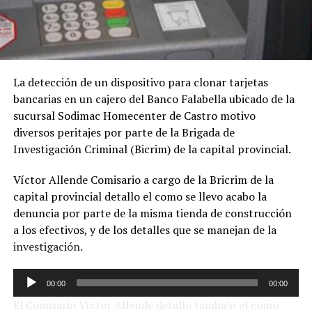
La detección de un dispositivo para clonar tarjetas
bancarias en un cajero del Banco Falabella ubicado de la
sucursal Sodimac Homecenter de Castro motivo
diversos peritajes por parte de la Brigada de
Investigación Criminal (Bicrim) de la capital provincial.
Víctor Allende Comisario a cargo de la Bricrim de la
capital provincial detallo el como se llevo acabo la
denuncia por parte de la misma tienda de construcción
a los efectivos, y de los detalles que se manejan de la
investigación.
Reproductor
00:00
00:00
de
El Comisario Víctor Allende detallo también el como
audio