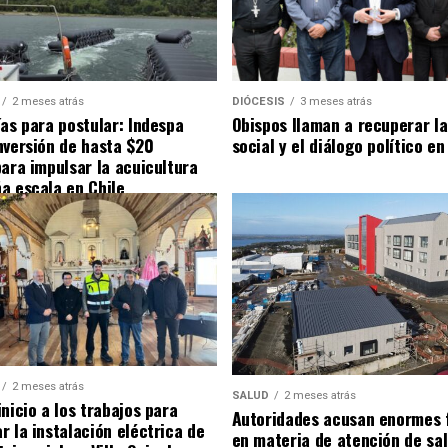
2 meses atrás
DIÓCESIS
3 meses atrás
ías para postular: Indespa
Obispos llaman a recuperar la
nversión de hasta $20
social y el diálogo político en
para impulsar la acuicultura
a escala en Chile
2 meses atrás
SALUD
2 meses atrás
nicio a los trabajos para
Autoridades acusan enormes 
r la instalación eléctrica de
en materia de atención de sa