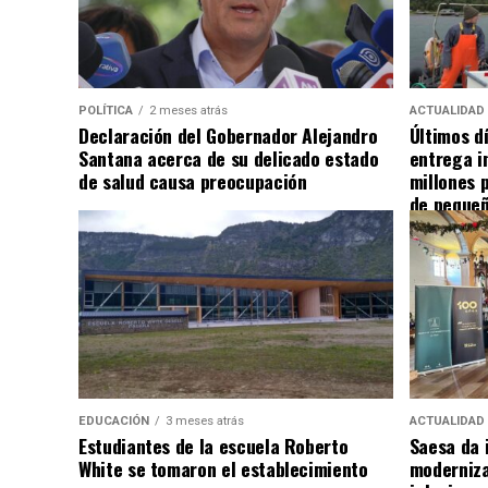
POLÍTICA
2 meses atrás
ACTUALIDAD
Declaración del Gobernador Alejandro
Últimos d
Santana acerca de su delicado estado
entrega i
de salud causa preocupación
millones 
de pequeñ
EDUCACIÓN
3 meses atrás
ACTUALIDAD
Estudiantes de la escuela Roberto
Saesa da i
White se tomaron el establecimiento
moderniza