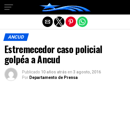
Salir de la versión móvil
ANCUD
Estremecedor caso policial
golpéa a Ancud
Publicado
10 años atrás
en
3 agosto, 2016
Por
Departamento de Prensa