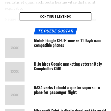
veritatis et quasi architecto beatae vitae dicta sunt
explicabo.
CONTINÚE LEYENDO
Neque porro quisquam est, qui dolorem ipsum quia
dolor sit amet, consectetur, adipisci velit, sed quia non
numquam eius
modi tempora incidunt ut labore
et
TE PUEDE GUSTAR
dolore magnam aliquam quaerat voluptatem. Ut enim ad
Mobile Google CEO Promises 11 Daydream-
minima veniam, quis nostrum exercitationem ullam
compatible phones
corporis suscipit laboriosam, nisi ut aliquid ex ea
commodi consequatur.
Hulu hires Google marketing veteran Kelly
At vero eos et accusamus et iusto odio dignissimos
Campbell as CMO
ducimus qui blanditiis praesentium voluptatum deleniti
atque corrupti quos dolores et quas
molestias excepturi
sint
occaecati cupiditate non provident, similique sunt
NASA seeks to build a quieter supersonic
in culpa qui officia deserunt mollitia animi, id est
plane for passenger flight
laborum et dolorum fuga.
Quis autem vel eum iure reprehenderit qui in ea
Microsoft Paint is finally dead, and the world