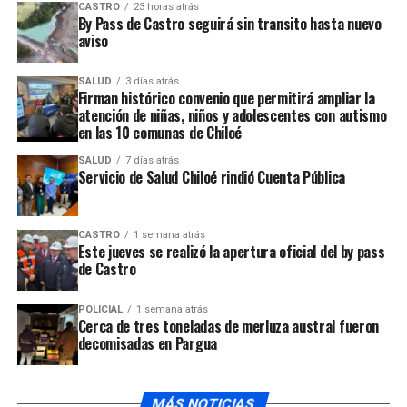
sed do eiusmod tempor incididunt ut labore et dolore
CASTRO
23 horas atrás
By Pass de Castro seguirá sin transito hasta nuevo
magna aliqua. Ut enim
ad minim veniam
, quis nostrud
aviso
exercitation ullamco laboris nisi ut aliquip ex ea
commodo consequat.
SALUD
3 días atrás
Firman histórico convenio que permitirá ampliar la
Nemo enim ipsam voluptatem quia voluptas sit
atención de niñas, niños y adolescentes con autismo
en las 10 comunas de Chiloé
aspernatur aut odit aut fugit, sed quia consequuntur
magni dolores eos qui ratione voluptatem sequi
SALUD
7 días atrás
Servicio de Salud Chiloé rindió Cuenta Pública
nesciunt.
ARTÍCULOS RELACIONADOS:
CARS
FORD
SPEED
TECH
CASTRO
1 semana atrás
Este jueves se realizó la apertura oficial del by pass
UP NEXT
de Castro
Mayors agree, Congress should invest in affordable
housing
POLICIAL
1 semana atrás
Cerca de tres toneladas de merluza austral fueron
NO TE PIERDAS
decomisadas en Pargua
9 Celebrities who have spoken out about being
photoshopped
MÁS NOTICIAS