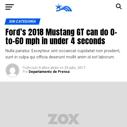
Ir a la versión móvil
SIN CATEGORÍA
Ford’s 2018 Mustang GT can do 0-
to-60 mph in under 4 seconds
Nulla pariatur. Excepteur sint occaecat cupidatat non proident,
sunt in culpa qui officia deserunt mollit anim id est laborum.
Publicado
9 años atrás
en
25 julio, 2017
Por
Departamento de Prensa