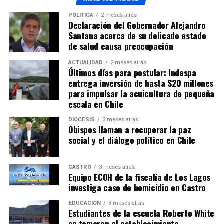
POLÍTICA
2 meses atrás
Declaración del Gobernador Alejandro
Santana acerca de su delicado estado
de salud causa preocupación
ACTUALIDAD
2 meses atrás
Últimos días para postular: Indespa
entrega inversión de hasta $20 millones
para impulsar la acuicultura de pequeña
escala en Chile
DIÓCESIS
3 meses atrás
Obispos llaman a recuperar la paz
social y el diálogo político en Chile
CASTRO
3 meses atrás
Equipo ECOH de la fiscalía de Los Lagos
investiga caso de homicidio en Castro
EDUCACIÓN
3 meses atrás
Estudiantes de la escuela Roberto White
se tomaron el establecimiento