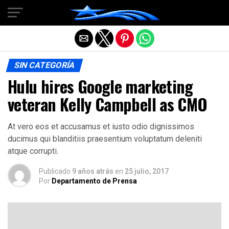
Salir de la versión móvil
SIN CATEGORÍA
Hulu hires Google marketing
veteran Kelly Campbell as CMO
At vero eos et accusamus et iusto odio dignissimos
ducimus qui blanditiis praesentium voluptatum deleniti
atque corrupti.
Publicado
9 años atrás
en
25 julio, 2017
Por
Departamento de Prensa