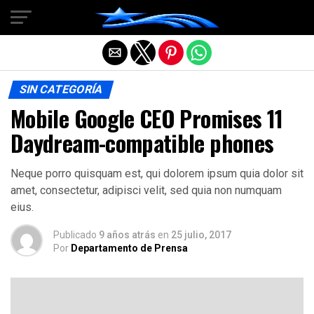
Salir de la versión móvil
SIN CATEGORÍA
Mobile Google CEO Promises 11
Daydream-compatible phones
Neque porro quisquam est, qui dolorem ipsum quia dolor sit
amet, consectetur, adipisci velit, sed quia non numquam
eius.
Publicado
9 años atrás
en
25 julio, 2017
Por
Departamento de Prensa