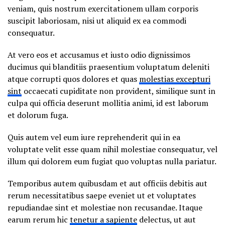
veniam, quis nostrum exercitationem ullam corporis
suscipit laboriosam, nisi ut aliquid ex ea commodi
consequatur.
At vero eos et accusamus et iusto odio dignissimos
ducimus qui blanditiis praesentium voluptatum deleniti
atque corrupti quos dolores et quas
molestias excepturi
sint
occaecati cupiditate non provident, similique sunt in
culpa qui officia deserunt mollitia animi, id est laborum
et dolorum fuga.
Quis autem vel eum iure reprehenderit qui in ea
voluptate velit esse quam nihil molestiae consequatur, vel
illum qui dolorem eum fugiat quo voluptas nulla pariatur.
Temporibus autem quibusdam et aut officiis debitis aut
rerum necessitatibus saepe eveniet ut et voluptates
repudiandae sint et molestiae non recusandae. Itaque
earum rerum hic
tenetur a sapiente
delectus, ut aut