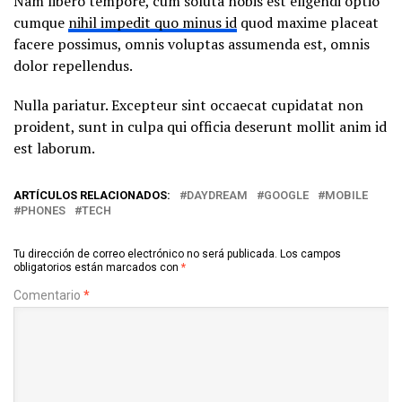
Nam libero tempore, cum soluta nobis est eligendi optio
cumque
nihil impedit quo minus id
quod maxime placeat
facere possimus, omnis voluptas assumenda est, omnis
dolor repellendus.
Nulla pariatur. Excepteur sint occaecat cupidatat non
proident, sunt in culpa qui officia deserunt mollit anim id
est laborum.
ARTÍCULOS RELACIONADOS:
DAYDREAM
GOOGLE
MOBILE
PHONES
TECH
Tu dirección de correo electrónico no será publicada.
Los campos
obligatorios están marcados con
*
Comentario
*