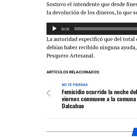
Sostuvo el intendente que desde fine
audio
la devolución de los dineros, lo que s
Reproductor
00:00
de
La autoridad especificó que del total 
audio
debían haber recibido ninguna ayuda,
Pesquero Artesanal.
ARTÍCULOS RELACIONADOS:
NO TE PIERDAS
Femicidio ocurrido la noche de
viernes conmueve a la comuna
Dalcahue