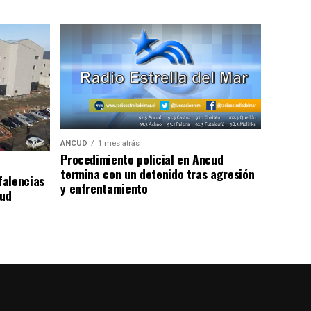
ANCUD
1 mes atrás
Procedimiento policial en Ancud
termina con un detenido tras agresión
falencias
y enfrentamiento
lud