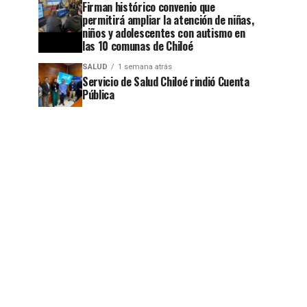
Firman histórico convenio que
permitirá ampliar la atención de niñas,
niños y adolescentes con autismo en
las 10 comunas de Chiloé
SALUD
1 semana atrás
Servicio de Salud Chiloé rindió Cuenta
Pública
jo