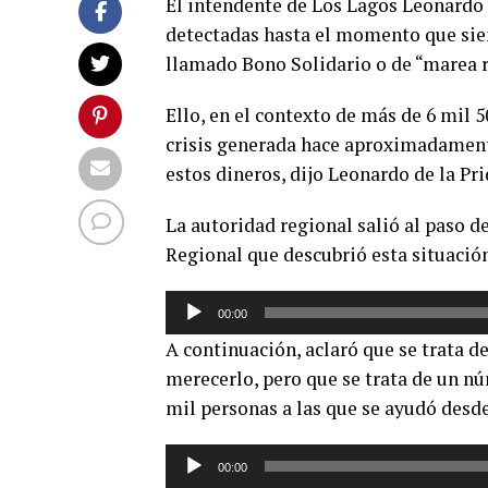
El intendente de Los Lagos Leonardo 
detectadas hasta el momento que sien
llamado Bono Solidario o de “marea r
Ello, en el contexto de más de 6 mil 
crisis generada hace aproximadamente
estos dineros, dijo Leonardo de la Pri
La autoridad regional salió al paso d
Regional que descubrió esta situación
Reproductor
00:00
de
A continuación, aclaró que se trata d
audio
merecerlo, pero que se trata de un n
mil personas a las que se ayudó desde
Reproductor
00:00
de