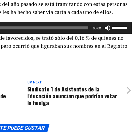
s del año pasado se está tramitando con estas personas
teclas
o
e les ha hecho saber vía carta a cada uno de ellos.
de
disminuir
flecha
el
Utiliza
arriba/aba
volumen.
00:00
las
para
de favorecidos, se trató sólo del 0,16 % de quienes no
teclas
aumentar
 pero ocurrió que figuraban sus nombres en el Registro
de
o
flecha
disminuir
arriba/aba
el
para
volumen.
aumentar
o
UP NEXT
l
Sindicato 1 de Asistentes de la
disminuir
 de
Educación anuncian que podrían votar
el
la huelga
volumen.
TE PUEDE GUSTAR