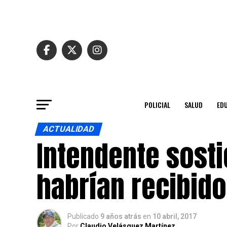
POLICIAL
SALUD
ED
ACTUALIDAD
Intendente sosti
habrían recibid
Publicado
9 años atrás
en
10 abril, 2017
Por
Claudio Velásquez Martínez