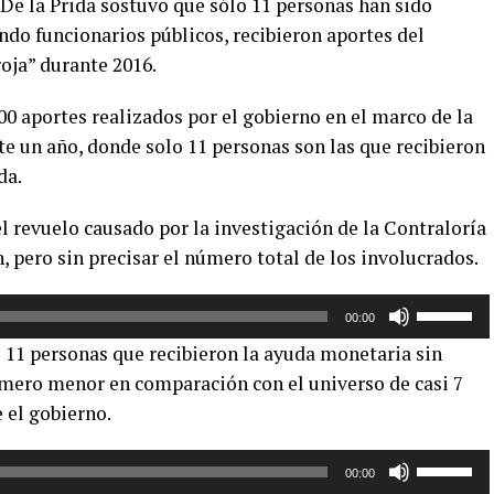
De la Prida sostuvo que sólo 11 personas han sido
do funcionarios públicos, recibieron aportes del
oja” durante 2016.
500 aportes realizados por el gobierno en el marco de la
 un año, donde solo 11 personas son las que recibieron
da.
el revuelo causado por la investigación de la Contraloría
, pero sin precisar el número total de los involucrados.
Utiliza
00:00
las
e 11 personas que recibieron la ayuda monetaria sin
teclas
úmero menor en comparación con el universo de casi 7
de
 el gobierno.
flecha
arriba/aba
Utiliza
para
00:00
las
aumentar