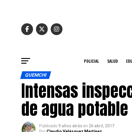
POLICIAL
SALUD
ED
QUEMCHI
Intensas inspecc
de agua potable
Publicado
9 años atrás
en
26 abril, 2017
Por
Claudio Velásquez Martínez