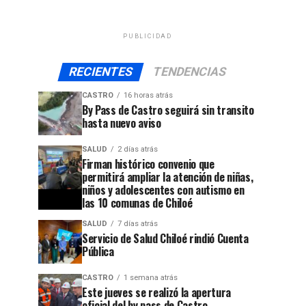
PUBLICIDAD
RECIENTES
TENDENCIAS
CASTRO
16 horas atrás
By Pass de Castro seguirá sin transito
hasta nuevo aviso
SALUD
2 días atrás
Firman histórico convenio que
permitirá ampliar la atención de niñas,
niños y adolescentes con autismo en
las 10 comunas de Chiloé
SALUD
7 días atrás
Servicio de Salud Chiloé rindió Cuenta
Pública
CASTRO
1 semana atrás
Este jueves se realizó la apertura
oficial del by pass de Castro