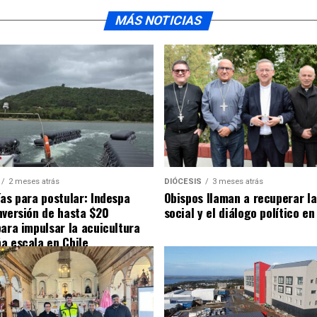
MÁS NOTICIAS
2 meses atrás
DIÓCESIS
3 meses atrás
ías para postular: Indespa
Obispos llaman a recuperar la
nversión de hasta $20
social y el diálogo político en
para impulsar la acuicultura
a escala en Chile