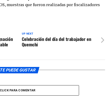
muestras que fueron realizadas por fiscalizadores
de
flecha
arriba/aba
para
aumentar
o
UP NEXT
gnación
Celebración del día del trabajador en
disminuir
table
Quemchi
el
volumen.
TE PUEDE GUSTAR
CLICK PARA COMENTAR