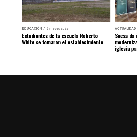
EDUCACIÓN
3 meses atrás
ACTUALIDAD
Estudiantes de la escuela Roberto
Saesa da i
White se tomaron el establecimiento
moderniza
iglesia pa