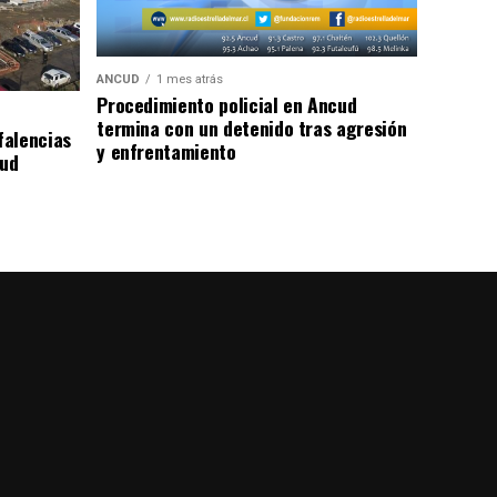
ANCUD
1 mes atrás
Procedimiento policial en Ancud
termina con un detenido tras agresión
falencias
y enfrentamiento
lud