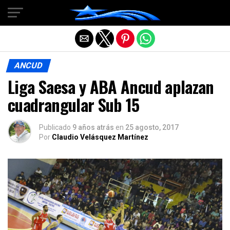
Salir de la versión móvil
ANCUD
Liga Saesa y ABA Ancud aplazan
cuadrangular Sub 15
Publicado
9 años atrás
en
25 agosto, 2017
Por
Claudio Velásquez Martínez