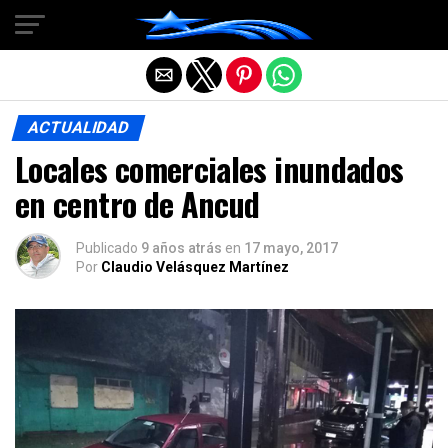
Salir de la versión móvil
ACTUALIDAD
Locales comerciales inundados
en centro de Ancud
Publicado
9 años atrás
en
17 mayo, 2017
Por
Claudio Velásquez Martínez