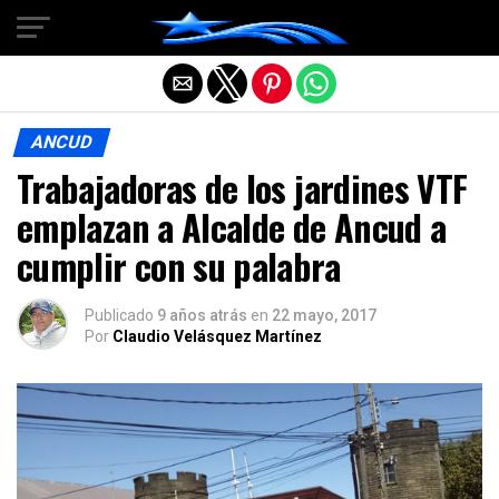
Salir de la versión móvil
ANCUD
Trabajadoras de los jardines VTF
emplazan a Alcalde de Ancud a
cumplir con su palabra
Publicado
9 años atrás
en
22 mayo, 2017
Por
Claudio Velásquez Martínez