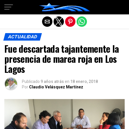
Salir de la versión móvil
ACTUALIDAD
Fue descartada tajantemente la
presencia de marea roja en Los
Lagos
Publicado
9 años atrás
en
18 enero, 2018
Por
Claudio Velásquez Martínez