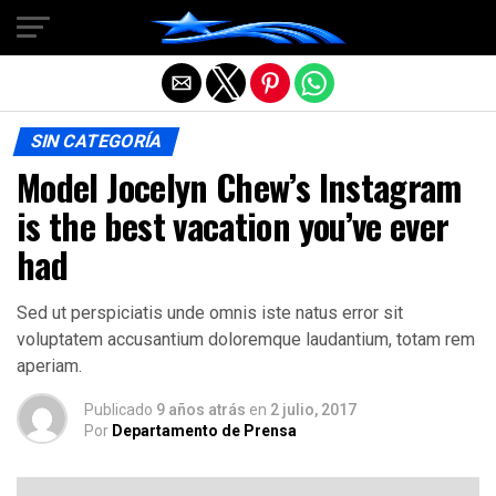
Salir de la versión móvil
SIN CATEGORÍA
Model Jocelyn Chew’s Instagram
is the best vacation you’ve ever
had
Sed ut perspiciatis unde omnis iste natus error sit
voluptatem accusantium doloremque laudantium, totam rem
aperiam.
Publicado
9 años atrás
en
2 julio, 2017
Por
Departamento de Prensa